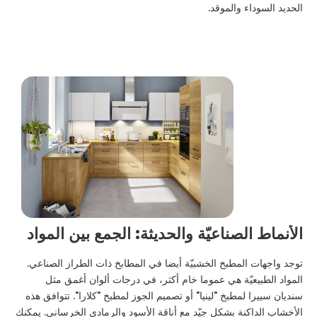
الحديد السوداء والموقد.
الأنماط الصناعيّة والحديثة: الجمع بين المواد
توجد واجهات المطبخ الخشبيّة أيضا في المطابخ ذات الطراز الصناعي.
المواد الطبيعيّة هي عموما خام أكثر، في درجات ألوان أغمق مثل
سنديان سييرا لمطبخ "لينيا" أو تصميم الجوز لمطبخ "كلارا". تتوافق هذه
الأخشاب الداكنة بشكل جيّد مع أناقة الأسود والرمادي الخرساني. يمكنك