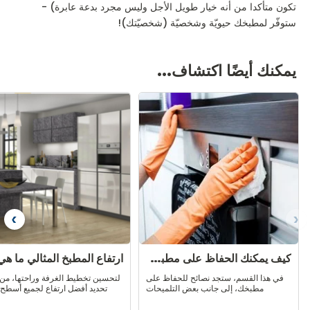
تكون متأكدا من أنه خيار طويل الأجل وليس مجرد بدعة عابرة) -
ستوفّر لمطبخك حيويّة وشخصيّة (شخصيّتك)!
يمكنك أيضًا اكتشاف...
بق
التا
كيف يمكنك الحفاظ على مطبخك بشكل صحيح؟
في هذا القسم، ستجد نصائح للحفاظ على
لتحسين تخطيط الغرفة وراحتها، من 
مطبخك، إلى جانب بعض التلميحات
تحديد أفضل ارتفاع لجميع أسطح 
والأخطاء التي يجب تجنبها. فيما يلي بعض
وخزائن الحائط والأجهزة في المط
القواعد البسيطة التي ستسمح لك برعاية
تكييف حجم كل عنصر وموقعه مع ال