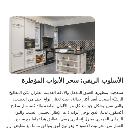
الأسلوب الريفي: سحر الأبواب المؤطرة
ستعجبك بمظهرها العتيق المذهل والأناقة القديمة الطراز. لكن المطابخ
الريفيّة أصبحت أيضا أكثر حداثة، حيث تختار أنواع أخف من الخشب،
والتي تسير بشكل جيد مع كل من الألوان الفاتحة والداكنة. مثل مطبخ
أكسفورد لدينا، الذي توحي أبوابه ذات الإطار الخشبي الصلب واللون
الرمادي الحريري بمنزل إنجليزي ريفي. يتطابق هذا تماما مع سطح
العمل من الجرانيت الأسود - وهو لون أنيق يتوافق تماما مع مقابض أزار