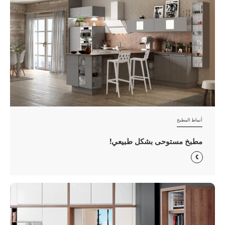
أنماط المطبخ
مطبخ مستوحى بشكل طبيعي!