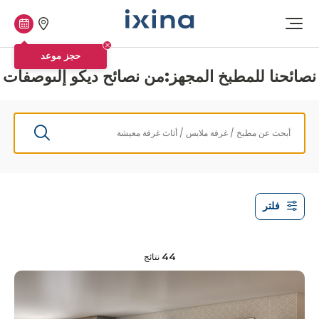
متاجرنا
حجز
افتح
موعد
القائمة
حجز موعد
نصائحنا للمطبخ المجهز:
من نصائح ديكو إلى
وصفات
فلتر
44 نتائج