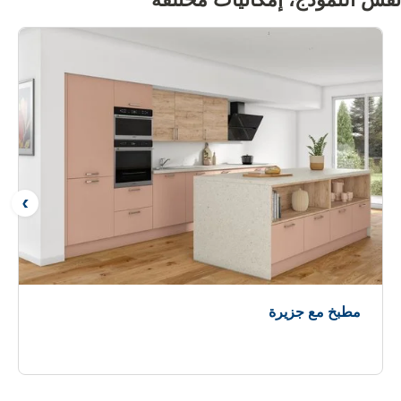
نفس النموذج، إمكانيات
مختلفة
التال
مطبخ مع جزيرة