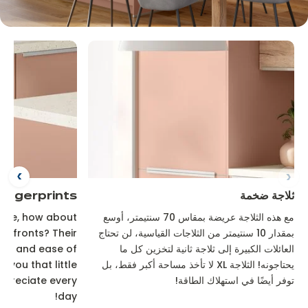
ثلاجة ضخمة
ingerprints!
مع هذه الثلاجة عريضة بمقاس 70 سنتيمتر، أوسع
 note, how about
بمقدار 10 سنتيمتر من الثلاجات القياسية، لن تحتاج
nt fronts? Their
العائلات الكبيرة إلى ثلاجة ثانية لتخزين كل ما
ce and ease of
يحتاجونه! الثلاجة XL لا تأخذ مساحة أكبر فقط، بل
 you that little
توفر أيضًا في استهلاك الطاقة!
ppreciate every
day!