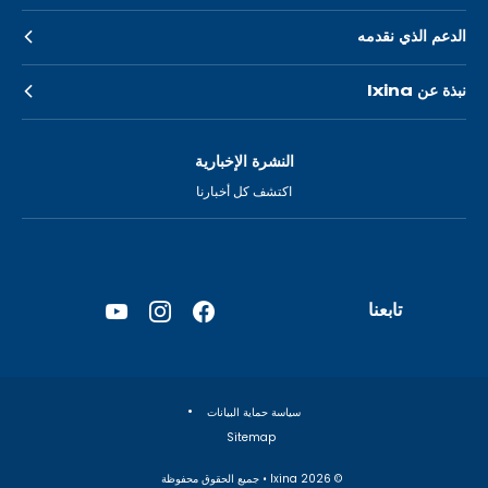
الدعم الذي نقدمه
نبذة عن Ixina
النشرة الإخبارية
اكتشف كل أخبارنا
تابعنا
YouTube
Instagram
Facebook
—
—
—
فتح
فتح
فتح
في
في
في
سياسة حماية البيانات
علامة
علامة
علامة
Sitemap
تبويب
تبويب
تبويب
جديدة
جديدة
جديدة
© Ixina
2026
• جميع الحقوق محفوظة