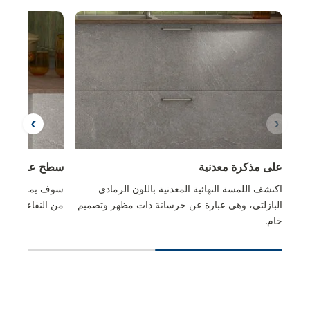
على مذكرة معدنية
سطح عمل ملي
اكتشف اللمسة النهائية المعدنية باللون الرمادي
سوف يمنح سطح ا
البازلتي، وهي عبارة عن خرسانة ذات مظهر وتصميم
من النقاء والحدا
خام.