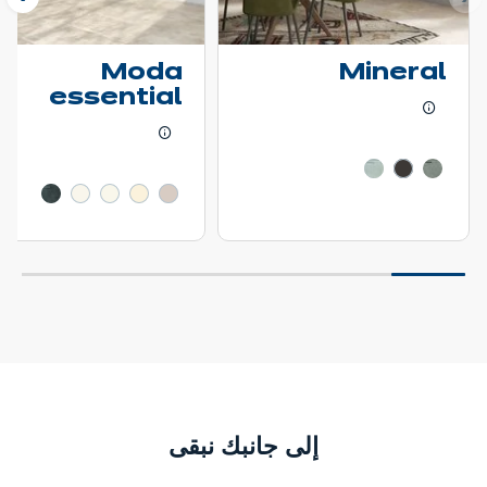
بق
التا
Moda
Mineral
essential
تعرّف على المزيد - أظهر تفاصيل السعر
تعرّف على المزيد - أظهر 
إلى جانبك نبقى