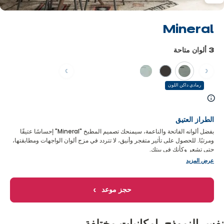
Mineral
3 ألوان متاحة
السابق
التالي
رمادي داكن اللون
تعرّف
على
الطراز العتيق
المزيد
بفضل ألوانه الفاتحة والناعمة، سيمنحك تصميم المطبخ "Mineral" إحساسًا عتيقًا
ومرتبًا. للحصول على تأثير متفجر وأنيق، لا تتردد في مزج ألوان الواجهات ومطابقتها،
حتى تشعر وكأنك في بيتك.
عرض المزيد
حجز موعد