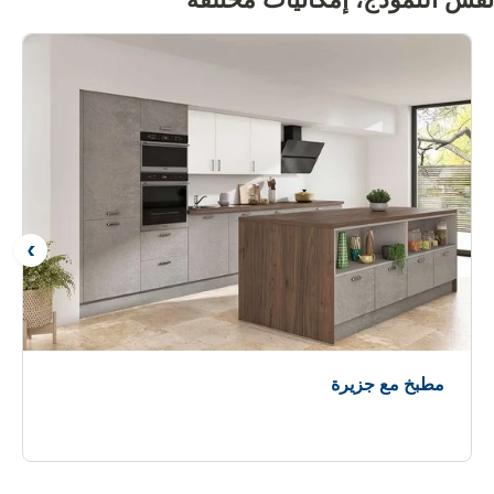
نفس النموذج، إمكانيات
مختلفة
التال
مطبخ مع جزيرة