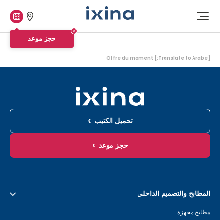
متاجرنا
حجز
افتح
موعد
القائمة
حجز موعد
أنت
[Translate to Arabe:] Offre du moment
هنا:
تحميل الكتيب
حجز موعد
المطابخ والتصميم الداخلي
مطابخ مجهزة