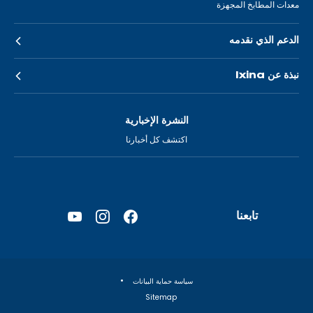
معدات المطابخ المجهزة
الدعم الذي نقدمه
نبذة عن Ixina
النشرة الإخبارية
اكتشف كل أخبارنا
تابعنا
YouTube
Instagram
Facebook
—
—
—
فتح
فتح
فتح
في
في
في
سياسة حماية البيانات
علامة
علامة
علامة
Sitemap
تبويب
تبويب
تبويب