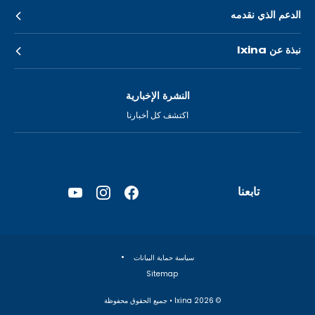
الدعم الذي نقدمه
نبذة عن Ixina
النشرة الإخبارية
اكتشف كل أخبارنا
تابعنا
YouTube
Instagram
Facebook
—
—
—
فتح
فتح
فتح
في
في
في
سياسة حماية البيانات
علامة
علامة
علامة
Sitemap
تبويب
تبويب
تبويب
جديدة
جديدة
جديدة
© Ixina
2026
• جميع الحقوق محفوظة